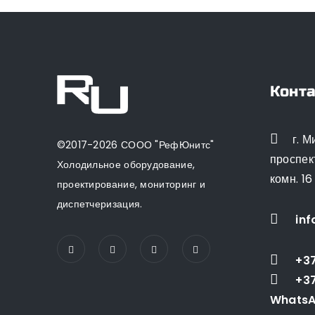
Конт
г. 
©2017-2026 СООО "РефЮнитс"
проспект
Холодильное оборудование,
комн. 16
проектирование, мониторинг и
диспетчеризация.
inf
+37
+37
WhatsA