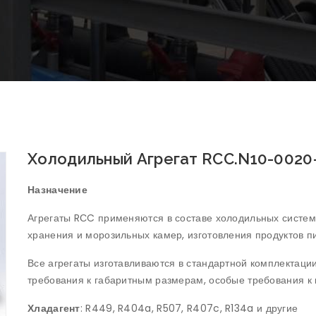
Холодильный Агрегат RCC.N10-0020
Назначение
Агрегаты RСC применяются в составе холодильных систе
хранения и морозильных камер, изготовления продуктов пи
Все агрегаты изготавливаются в стандартной комплектаци
требования к габаритным размерам, особые требования к 
Хладагент
: R449, R404a, R507, R407c, R134a и другие